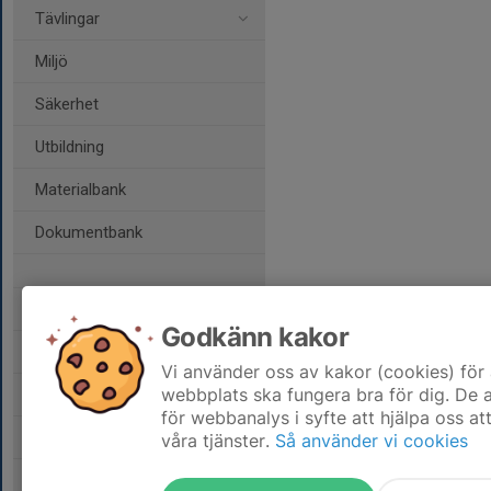
Tävlingar
Miljö
Säkerhet
Utbildning
Materialbank
Dokumentbank
Svenska Bilsportförbundet
Godkänn kakor
RF SISU Norrbotten
Vi använder oss av kakor (cookies) för 
webbplats ska fungera bra för dig. De
RF SISU Västerbotten
för webbanalys i syfte att hjälpa oss at
Bilsportförsäkringar
våra tjänster.
Så använder vi cookies