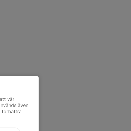
att vår
 används även
t förbättra