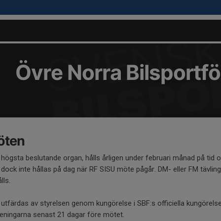
Övre Norra Bilsportf
öten
 högsta beslutande organ, hålls årligen under februari månad på tid
dock inte hållas på dag när RF SISU möte pågår. DM- eller FM tävling
lls.
te utfärdas av styrelsen genom kungörelse i SBF:s officiella kungörel
öreningarna senast 21 dagar före mötet.