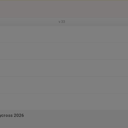
v.33
ycross 2026