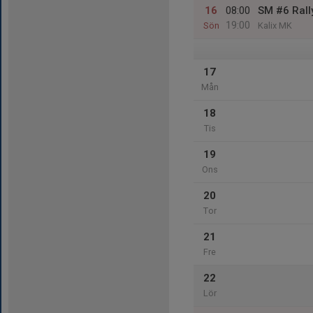
16
08:00
SM #6 Rall
19:00
Sön
Kalix MK
17
Mån
18
Tis
19
Ons
20
Tor
21
Fre
22
Lör