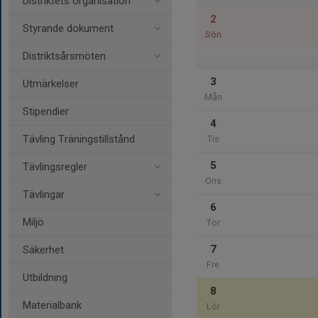
Distriktets organisation
2
Styrande dokument
Sön
Distriktsårsmöten
3
Utmärkelser
Mån
Stipendier
4
Tävling Träningstillstånd
Tis
5
Tävlingsregler
Ons
Tävlingar
6
Miljö
Tor
7
Säkerhet
Fre
Utbildning
8
Materialbank
Lör