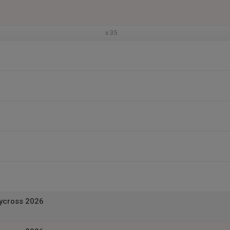
v.35
ycross 2026