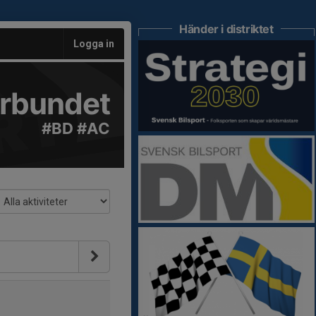
Händer i distriktet
Logga in
örbundet
#BD #AC