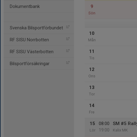
Dokumentbank
9
Sön
Svenska Bilsportförbundet
10
RF SISU Norrbotten
Mån
11
RF SISU Västerbotten
Tis
Bilsportförsäkringar
12
Ons
13
Tor
14
Fre
15
08:00
SM #5 Rall
19:00
Lör
Kalix MK