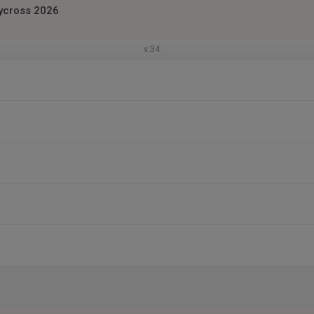
ycross 2026
v.34