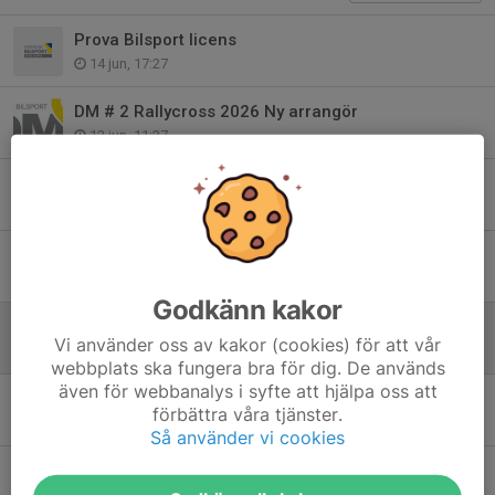
Prova Bilsport licens
14 jun, 17:27
DM # 2 Rallycross 2026 Ny arrangör
12 jun, 11:27
DM # 2 Rallycross 2026 Vännäs MK inställt
10 jun, 17:31
Splittrat möte när Förbundsmötet genomfördes i Örebro
24 maj, 21:19
Godkänn kakor
Justeringar DM Rallycross 2026
Vi använder oss av kakor (cookies) för att vår
7 maj, 20:39
webbplats ska fungera bra för dig. De används
även för webbanalys i syfte att hjälpa oss att
Förarlicensutbildning Folkrace
förbättra våra tjänster.
4 maj, 16:46
Så använder vi cookies
När blir det godkänt?
15 apr, 17:53