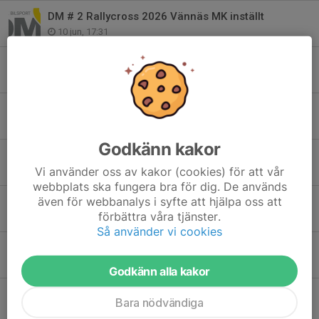
DM # 2 Rallycross 2026 Vännäs MK inställt
10 jun, 17:31
Splittrat möte när Förbundsmötet genomfördes i Örebro
24 maj, 21:19
Justeringar DM Rallycross 2026
7 maj, 20:39
Godkänn kakor
Förarlicensutbildning Folkrace
Vi använder oss av kakor (cookies) för att vår
4 maj, 16:46
webbplats ska fungera bra för dig. De används
även för webbanalys i syfte att hjälpa oss att
När blir det godkänt?
förbättra våra tjänster.
15 apr, 17:53
Så använder vi cookies
Funktionärsutbildning B o. Bedömningsseminarium
7 apr, 15:56
Godkänn alla kakor
ÖNBF Förarlicensutbildning Racing
Bara nödvändiga
29 mar, 13:40