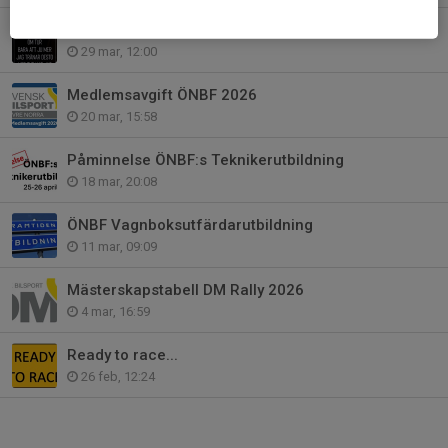
Träning ger framgång...
29 mar, 12:00
Medlemsavgift ÖNBF 2026
20 mar, 15:58
Påminnelse ÖNBF:s Teknikerutbildning
18 mar, 20:08
ÖNBF Vagnboksutfärdarutbildning
11 mar, 09:09
Mästerskapstabell DM Rally 2026
4 mar, 16:59
Ready to race...
26 feb, 12:24